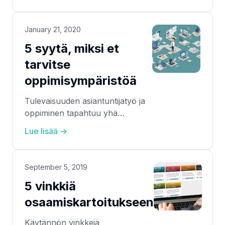
January 21, 2020
5 syytä, miksi et
tarvitse
oppimisympäristöä
Tulevaisuuden asiantuntijatyö ja
oppiminen tapahtuu yhä
enemmän digitaalisilla alustoilla ja
Lue lisää →
verkostoissa ja vähemmän
suljetuissa luokkahuoneissa ja
yritysten sisäisissä LMS-
September 5, 2019
järjestelmissä.
5 vinkkiä
osaamiskartoitukseen
Käytännön vinkkejä