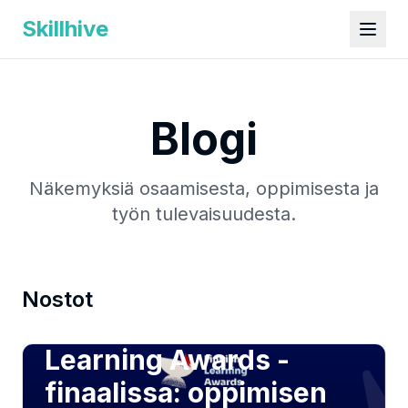
Skillhive
Blogi
Näkemyksiä osaamisesta, oppimisesta ja
työn tulevaisuudesta.
Nostot
SwarmMind Finnish
Learning Awards -
finaalissa: oppimisen