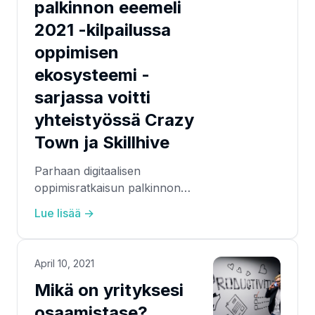
palkinnon eeemeli
2021 -kilpailussa
oppimisen
ekosysteemi -
sarjassa voitti
yhteistyössä Crazy
Town ja Skillhive
Parhaan digitaalisen
oppimisratkaisun palkinnon
eEemeli 2021-kilpailussa
Lue lisää →
oppimisen ekosysteemi-sarjassa
voitti yhteistyössä Crazy Town ja
Skillhive.
April 10, 2021
Mikä on yrityksesi
osaamistase?