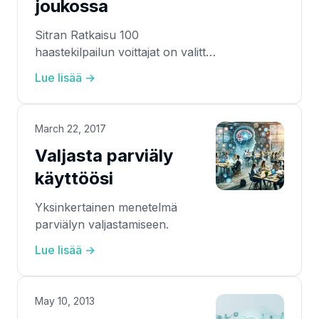
joukossa
Sitran Ratkaisu 100
haastekilpailun voittajat on valittu.
Skillhive Next sijoittui
Lue lisää →
kovatasoisessa kilpailussa
viidenneksi.
March 22, 2017
Valjasta parviäly
käyttöösi
Yksinkertainen menetelmä
parviälyn valjastamiseen.
Lue lisää →
May 10, 2013