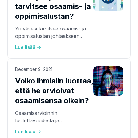
tarvitsee osaamis- ja
oppimisalustan?
Yrityksesi tarvitsee osaamis- ja
oppimisalustan johtaakseen
osaamispääomaansa
Lue lisää →
tavoitteellisesti.
December 9, 2021
Voiko ihmisiin luottaa,
että he arvioivat
osaamisensa oikein?
Osaamisarvioinnin
luotettavuudesta ja
itsearvioinnista.
Lue lisää →