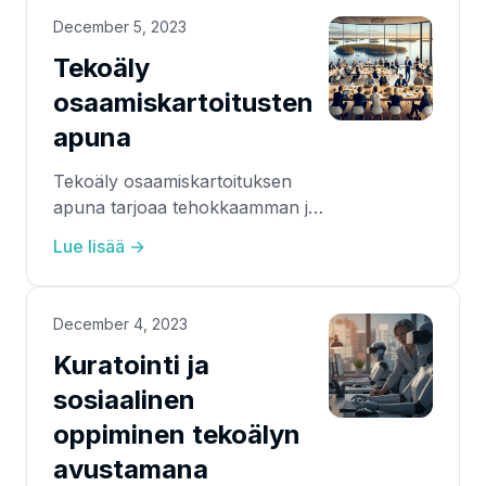
December 5, 2023
Tekoäly
osaamiskartoitusten
apuna
Tekoäly osaamiskartoituksen
apuna tarjoaa tehokkaamman ja
nopeamman tavan tunnistaa
Lue lisää →
henkilöstön osaaminen
liiketoiminnan tarpeista käsin.
December 4, 2023
Kuratointi ja
sosiaalinen
oppiminen tekoälyn
avustamana