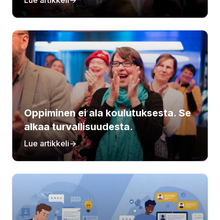
Lue artikkeli
→
Oppiminen ei ala koulutuksesta. Se
alkaa turvallisuudesta.
Lue artikkeli
→