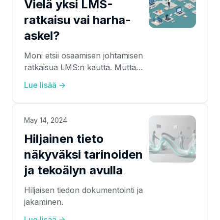
Vielä yksi LMS-
ratkaisu vai harha-
askel?
Moni etsii osaamisen johtamisen
ratkaisua LMS:n kautta. Mutta
onko LMS ratkaisu vai osa
Lue lisää →
ongelmaa? Lue, miksi
tarvitsemme sillanrakentajaa – ei
uutta saareketta.
May 14, 2024
Hiljainen tieto
näkyväksi tarinoiden
ja tekoälyn avulla
Hiljaisen tiedon dokumentointi ja
jakaminen.
Lue lisää →