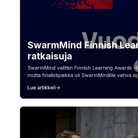
SwarmMind Finnish Learn
ratkaisuja
SwarmMind valittiin Finnish Learning Awards -fin
mutta finalistipaikka oli SwarmMindille vahva si
Lue artikkeli
→