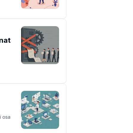
nnat
i osa