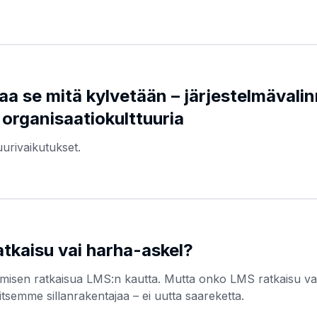
a se mitä kylvetään – järjestelmävali
organisaatiokulttuuria
uurivaikutukset.
atkaisu vai harha-askel?
amisen ratkaisua LMS:n kautta. Mutta onko LMS ratkaisu va
tsemme sillanrakentajaa – ei uutta saareketta.