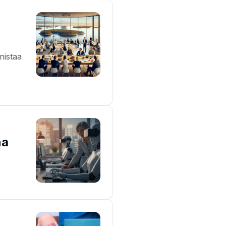
nistaa
na