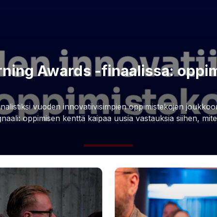
ing Awards -finaalissa: oppimi
alistiksi vuoden innovatiivisimpien oppimistekojen joukkoon
gnaali: oppimisen kenttä kaipaa uusia vastauksia siihen, mit