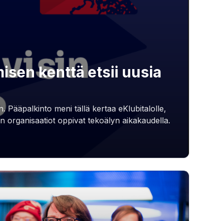
sen kenttä etsii uusia
. Pääpalkinto meni tällä kertaa eKlubitalolle,
en organisaatiot oppivat tekoälyn aikakaudella.