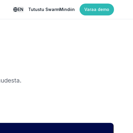
EN
Tutustu SwarmMindiin
Varaa demo
uudesta.