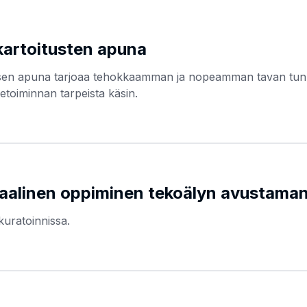
kartoitusten apuna
ksen apuna tarjoaa tehokkaamman ja nopeamman tavan tun
etoiminnan tarpeista käsin.
siaalinen oppiminen tekoälyn avustama
kuratoinnissa.