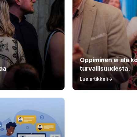
Oppiminen ei ala k
saa
turvallisuudesta.
Lue artikkeli
→