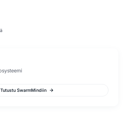
ä
kosysteemi
Tutustu SwarmMindiin