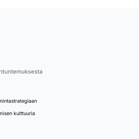
iantuntemuksesta
imintastrategiaan
isen kulttuuria