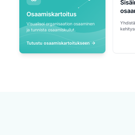
Sisä
osaa
Osaamiskartoitus
Yhdistä
Visualisoi organisaation osaaminen
kehitys
ja tunnista osaamiskuilut.
Tutustu osaamiskartoitukseen