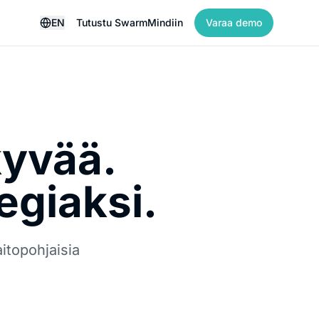
EN
Tutustu SwarmMindiin
Varaa demo
kyvää.
egiaksi.
itopohjaisia