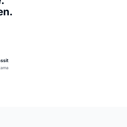
.
en.
ssit
ttama