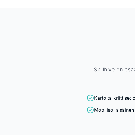
Skillhive on os
Kartoita kriittiset
Mobilisoi sisäine