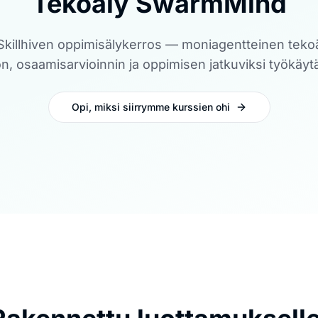
Tekoäly SwarmMind
illhiven oppimisälykerros — moniagentteinen tekoä
on, osaamisarvioinnin ja oppimisen jatkuviksi työkäyt
Opi, miksi siirrymme kurssien ohi