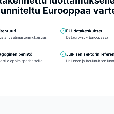
Rakennettu luottamukselle
unniteltu Eurooppaa vart
itehtuuri
EU-datakeskukset
lusta, vaatimustenmukaisuus
Datasi pysyy Euroopassa
goginen perintö
Julkisen sektorin referen
sille oppimisperiaatteille
Hallinnon ja koulutuksen luo