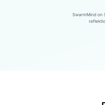
SwarmMind on Sk
reflekti