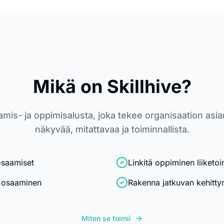
Mikä on Skillhive?
aamis- ja oppimisalusta, joka tekee organisaation as
näkyvää, mitattavaa ja toiminnallista.
 osaamiset
Linkitä oppiminen liiketo
n osaaminen
Rakenna jatkuvan kehittym
Miten se toimii