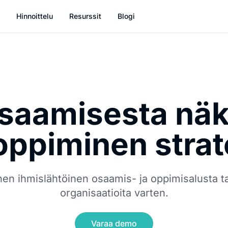
Hinnoittelu
Resurssit
Blogi
saamisesta nä
ppiminen strat
en ihmislähtöinen osaamis- ja oppimisalusta ta
organisaatioita varten.
Varaa demo