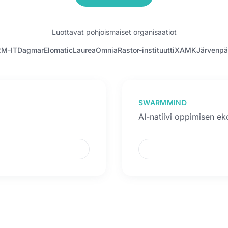
Luottavat pohjoismaiset organisaatiot
2M-IT
Dagmar
Elomatic
Laurea
Omnia
Rastor-instituutti
XAMK
Järvenpä
SWARMMIND
AI-natiivi oppimisen e