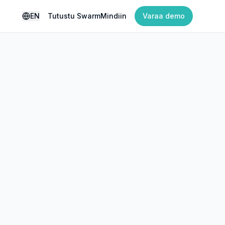
EN
Tutustu SwarmMindiin
Varaa demo