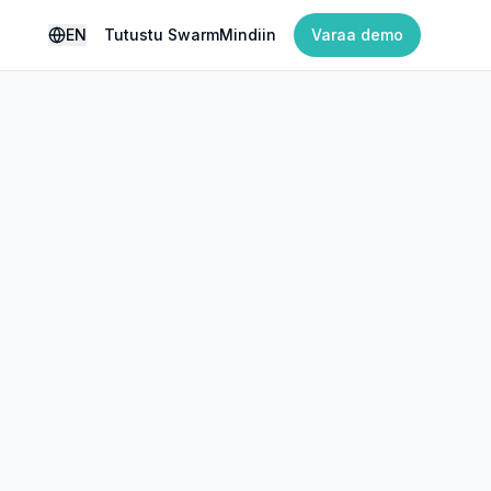
EN
Tutustu SwarmMindiin
Varaa demo