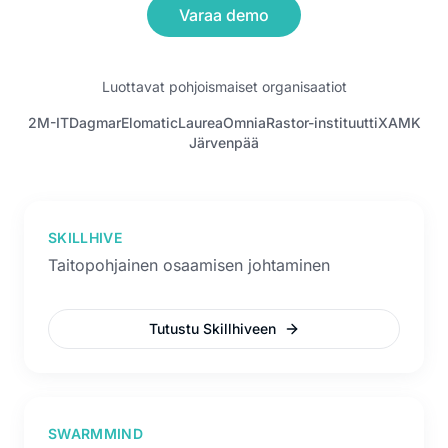
Varaa demo
Luottavat pohjoismaiset organisaatiot
2M-IT
Dagmar
Elomatic
Laurea
Omnia
Rastor-instituutti
XAMK
Järvenpää
SKILLHIVE
Taitopohjainen osaamisen johtaminen
Tutustu Skillhiveen
SWARMMIND