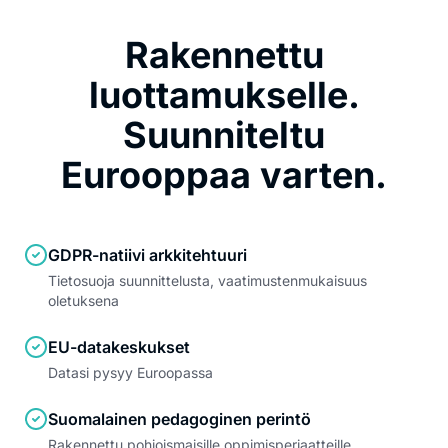
Rakennettu
luottamukselle.
Suunniteltu
Eurooppaa varten.
GDPR-natiivi arkkitehtuuri
Tietosuoja suunnittelusta, vaatimustenmukaisuus
oletuksena
EU-datakeskukset
Datasi pysyy Euroopassa
Suomalainen pedagoginen perintö
Rakennettu pohjoismaisille oppimisperiaatteille